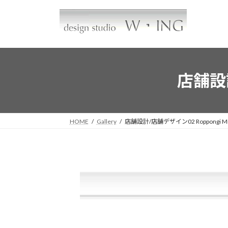
コ
ナ
ン
ビ
テ
ゲ
ン
ー
ツ
シ
へ
ョ
店舗設計
ス
ン
キ
に
ッ
移
プ
動
HOME
Gallery
店舗設計/店舗デザイン02 Roppongi Mi