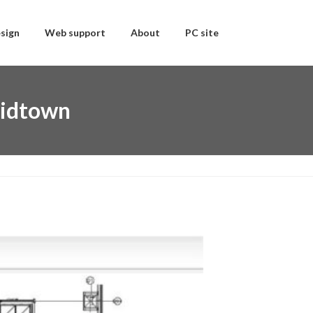
sign
Web support
About
PC site
dtown