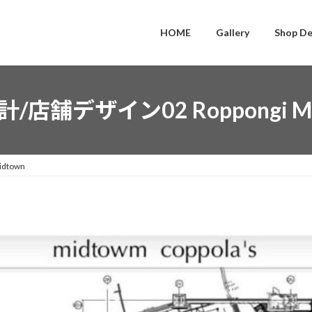
HOME
Gallery
Shop De
/店舗デザイン02 Roppongi Mi
dtown